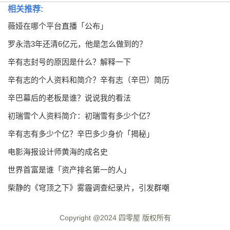
相关推荐:
薇娅在哪个平台直播「公布」
罗永浩3年还清6亿元，他是怎么做到的？
辛有志封号的原因是什么？解释一下
辛有志的个人资料和简介？辛有志（辛巴）简历
辛巴幕后的老板是谁？说说我的看法
初瑞雪个人资料简介：初瑞雪有多少个亿？
辛有志有多少个亿？辛巴多少身价「揭秘」
电影海报设计师黄海的成名史
世界首富是谁「资产排名第一的人」
柴静的《穹顶之下》雾霾调查纪录片，引发群嘲
Copyright @2024
四零屋
版权所有