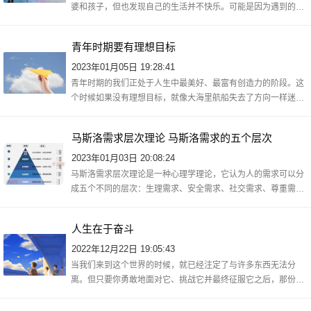
婆和孩子，但也发现自己的生活并不快乐。可能是因为遇到的挫
折比较多，他想让自己过得更好些，于是就去找一份新的工作。
在新单位里，
青年时期要有理想目标
2023年01月05日 19:28:41
青年时期的我们正处于人生中最美好、最富有创造力的阶段。这
个时候如果没有理想目标，就像大海里航船失去了方向一样迷茫
无助，所以在此刻树立自己的远大志向对我们来说显得尤为重
要。理想不是幻
马斯洛需求层次理论 马斯洛需求的五个层次
2023年01月03日 20:08:24
马斯洛需求层次理论是一种心理学理论，它认为人的需求可以分
成五个不同的层次：生理需求、安全需求、社交需求、尊重需求
和自我实现需求。这些需求都有各自的特点和应用领域。1、生
理需求，指的
人生在于奋斗
2022年12月22日 19:05:43
当我们来到这个世界的时候，就已经注定了与许多东西无法分
离。但只要你勇敢地面对它、挑战它并最终征服它之后，那份成
功将会永远属于你！人生在于奋斗和拼搏，因为不管怎样都还得
去走完自己选择