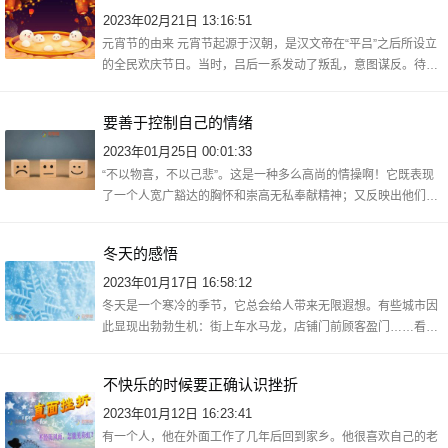
2023年02月21日 13:16:51
元宵节的由来 元宵节起源于汉朝，是汉文帝在“平吕”之后所设立
的全民欢庆节日。当时，吕后一系发动了叛乱，意图谋反。待到
叛乱平息，汉文帝就将正月十五定为与民同乐日。所谓的“与民同
乐日”
要善于控制自己的情绪
2023年01月25日 00:01:33
“不以物喜，不以己悲”。这是一种多么高尚的情操啊！它既表现
了一个人宽广豁达的胸怀和崇高无私奉献精神；又反映出他们对
自然、社会及人类发展规律有着深刻而独到的见解与认识，体现
了超凡脱俗
冬天的感悟
2023年01月17日 16:58:12
冬天是一个寒冷的季节，它总会给人带来无限遐想。有些城市因
此显现出勃勃生机：街上车水马龙，店铺门前顾客盈门……看着
窗外飘落的白色精灵——雪花，仿佛置身于童话世界之中。当我
们还在为夏日
不快乐的时候要正确认识挫折
2023年01月12日 16:23:41
有一个人，他在外面工作了几年后回到家乡。他很喜欢自己的老