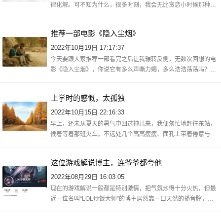
律化解。可不知为什么，很多时刻，我会无比贪恋小时候那种无
拘无束的自由。小时候厉害的定义有很多种，成绩好厉害，跑得
快也厉害。那
推荐一部电影《隐入尘烟》
2022年10月19日 17:17:37
今天要跟大家推荐一部看完之后让我辗转反侧，无数次回想的电
影《隐入尘烟》，你说它有多么声嘶力竭，多么浩浩荡荡吗？都
没有，就是淡淡的镜头，平铺直叙地讲了西北农村的一年四季。
男主角憨厚老
上学时的感慨，太孤独
2022年10月15日 22:16:33
早上，还未从夏天的暑气中回过神儿来，我便匆忙地赶往东站，
候着等着那班火车。不远处几个高高瘦瘦、面孔上带着倦意与青
春年少的人群望向了同一个方向，那里有拥挤得水泄不通和满脸
兴奋正跳动不
这位游戏解说博主，连爷爷都夸他
2022年08月29日 16:03:05
现在的游戏解说一般都是特别激情，把气氛炒得十分火热，但最
近一位名叫“LOL炒饭大师”的博主居然靠一口天然的播音腔，强
行让热血的英雄联盟穿越到了一本正经的新闻联播现场。自中路
对线以来