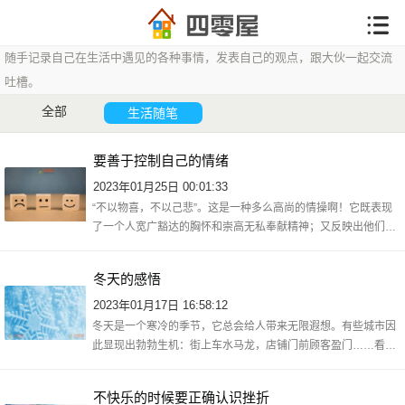
随手记录自己在生活中遇见的各种事情，发表自己的观点，跟大伙一起交流
吐槽。
全部
生活随笔
要善于控制自己的情绪
2023年01月25日 00:01:33
“不以物喜，不以己悲”。这是一种多么高尚的情操啊！它既表现
了一个人宽广豁达的胸怀和崇高无私奉献精神；又反映出他们对
自然、社会及人类发展规律有着深刻而独到的见解与认识，体现
了超凡脱俗
冬天的感悟
2023年01月17日 16:58:12
冬天是一个寒冷的季节，它总会给人带来无限遐想。有些城市因
此显现出勃勃生机：街上车水马龙，店铺门前顾客盈门……看着
窗外飘落的白色精灵——雪花，仿佛置身于童话世界之中。当我
们还在为夏日
不快乐的时候要正确认识挫折