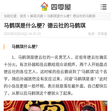
当前位置：
首页
>
解答问题
> 马鹤琪是什么梗？德云社的马鹤琪
马鹤琪是什么梗？德云社的马鹤琪
2022年02月14日 14:33:10
来源：四零屋
马鹤琪什么梗？
1、马鹤琪是德云社的一名男艺人，近些年德云社确实
十分火。有次孙越和岳云鹏给观众说相声，两个人开始盘点
德云社的各位艺人，这时候的岳云鹏说到了“马鹤琪”这个名
字，随后孙越居然没有反应过来，问道“马鹤琪是谁？”此时
的小岳岳更是一脸坏相，表示就是落在最外面，自己都快忘
了，从那以后马鹤琪这个梗就火了起来。