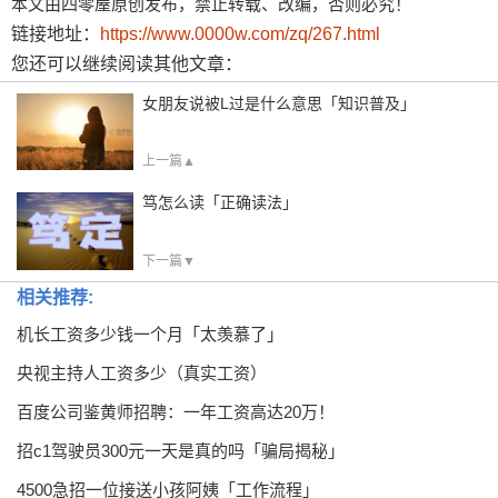
本文由四零屋原创发布，禁止转载、改编，否则必究！
链接地址：
https://www.0000w.com/zq/267.html
您还可以继续阅读其他文章：
女朋友说被L过是什么意思「知识普及」
上一篇▲
笃怎么读「正确读法」
下一篇▼
相关推荐:
机长工资多少钱一个月「太羡慕了」
央视主持人工资多少（真实工资）
百度公司鉴黄师招聘：一年工资高达20万！
招c1驾驶员300元一天是真的吗「骗局揭秘」
4500急招一位接送小孩阿姨「工作流程」